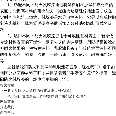
1、功能不同：防火乳胶漆通过将涂料刷在那些易燃材料的
表面，能提高材料的耐火能力，减缓火焰蔓延传播速度，或在一
定时间内能阻止燃烧。乳胶漆是水分散性涂料，它是以合成树脂
乳液为基料，填料经过研磨分散后加入各种助剂精制而成的涂
料。
2、适用不同：防火乳胶漆是用于可燃性基材表面，能降低
被涂材料表面的可燃性、阻滞火灾的迅速蔓延，用以提高被涂材
料耐火极限的一种特种涂料。乳胶漆具备了与传统墙面涂料不同
的众多优点，如易于涂刷、干燥迅速、漆膜耐水、耐擦洗性好
等。
这就是沈阳防火乳胶漆和乳胶漆额区别，现在我们知道了如
何区分这两种材料了吧！并且随着我们生活安全意识的提高，沈
阳防火乳胶漆的市场也会更加的广泛。
相关标签：
上一条：
沈阳防火涂料的检查标准是什么呢？
下一条：
沈阳阻燃剂在工作中发挥的作用都是什么呢？
网站首页
走进我们
新闻中心