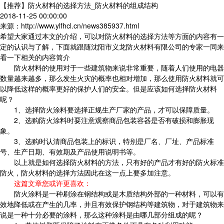
【推荐】防火材料的选择方法_防火材料的组成结构
2018-11-25 00:00:00
来源：http://www.ylfhcl.cn/news385937.html
希望大家通过本文的介绍，可以对防火材料的选择方法等方面的内容有一
定的认识与了解，下面就跟随沈阳市义龙防火材料有限公司的专家一同来
看一下相关的内容简介
防火材料的使用对于一些建筑物来说非常重要，随着人们使用的电器
数量越来越多，那么发生火灾的概率也相对增加，那么使用防火材料就可
以降低这样的概率更好的保护人们的安全。但是应该如何选择防火材料
呢？
1、选择防火涂料要选择正规生产厂家的产品，才可以保障质量。
2、选购防火涂料时要注意观察商品包装容器是否有破损和膨胀现
象。
3、选购时认清商品包装上的标识，特别是厂名、厂址、产品标准
号、生产日期、有效期及产品使用说明书等。
以上就是如何选择防火材料的方法，只有好的产品才有好的防火标准
防火，防火材料的选择方法因此在这一点上要多加注意。
这篇文章您或许更喜欢：
防火涂料是一种刷涂在钢结构或是木质结构外部的一种材料，可以有
效地降低或在产生的几率，并且有效保护钢结构等建筑物，对于建筑物来
说是一种十分必要的涂料，那么这种涂料是由哪几部分组成的呢？