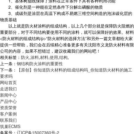
1、基体树脂既保障了涂料在正常条件下具有各种利用功能
2、催化剂是一种能在定然条件下分解出磷酸的物质
3、成碳剂是涂层在高温下构成不易燃三维空间构造的泡沫碳化层的
物质基础
以上就是防火材涂料的组成结构，以上几个部分就是保障防火阻燃的
重要部分，对于不同结构要使用不同的涂料，就可以保障好的效果。材料
<防火材料的组成结构/p>“防火材料的选择方法”和另外一篇文章都给大家
提供一些帮助，我们会在后续精心准备更多有关沈阳市义龙防火材料有限
公司的内容，如果不想错过，建议收藏我们的网站吧！
相关标签：
防火
,
涂料
,
材料
,
使用
,
结构
,
上一条：
钢结构防火涂料的重要性
下一条：
【原创】你知道防火材料的组成结构吗_你知道防火材料的施工
要求吗
网站首页
走进我们
新闻中心
产品中心
资质荣誉
客户案例
联系我们
筑巢ECMS
备案号：
辽ICP备15007360号-2