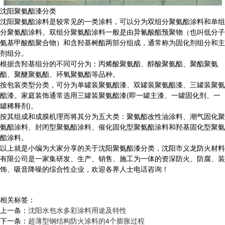
沈阳聚氨酯漆分类
沈阳聚氨酯涂料是较常见的一类涂料，可以分为双组分聚氨酯涂料和单组
分聚氨酯涂料。双组分聚氨酯涂料一般是由异氰酸酯预聚物（也叫低分子
氨基甲酸酯聚合物）和含羟基树酯两部分组成，通常称为固化剂组分和主
剂组分。
根据含羟基组分的不同可分为：丙烯酸聚氨酯、醇酸聚氨酯、聚酯聚氨
酯、聚醚聚氨酯、环氧聚氨酯等品种。
按包装类型分类，可分为单罐装聚氨酯漆、双罐装聚氨酯漆、三罐装聚氨
酯漆。家庭装饰通常选用三罐装聚氨酯漆(即一罐主漆、一罐固化剂、一
罐稀释剂)。
按其组成和成膜机理而将其分为五大类：聚氨酯改性油涂料、潮气固化聚
氨酯涂料、封闭型聚氨酯涂料、催化固化型聚氨酯涂料和羟基固化型聚氨
酯涂料。
以上就是小编为大家分享的关于沈阳聚氨酯漆分类，沈阳市义龙防火材料
有限公司是一家集研发、生产、销售、施工为一体的资深防火、防腐、装
饰、吸音降噪的综合性企业，欢迎各界人士电话咨询！
相关标签：
上一条：
沈阳水包水多彩涂料用途及特性
下一条：
超薄型钢结构防火涂料的4个膨胀过程